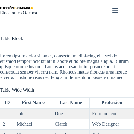
Saltar
al
Elección es Oaxaca
contenido
Table Block
Lorem ipsum dolor sit amet, consectetur adipiscing elit, sed do
eiusmod tempor incididunt ut labore et dolore magna aliqua. Rutrum
quisque non tellus orci. Luctus accumsan tortor posuere ac ut
consequat semper viverra nam. Rhoncus mattis rhoncus urna neque
viverra. Tristique risus nec feugiat in fermentum posuere urna nec.
Table Wide Width
ID
First Name
Last Name
Profession
1
John
Doe
Entrepreneur
2
Michael
Clarck
Web Designer