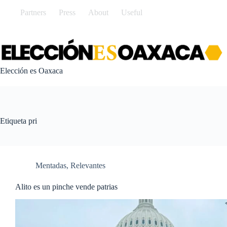
Saltar
Partners
Press
About
Useful
al
contenido
Elección es Oaxaca
Etiqueta
pri
Mentadas
,
Relevantes
Alito es un pinche vende patrias